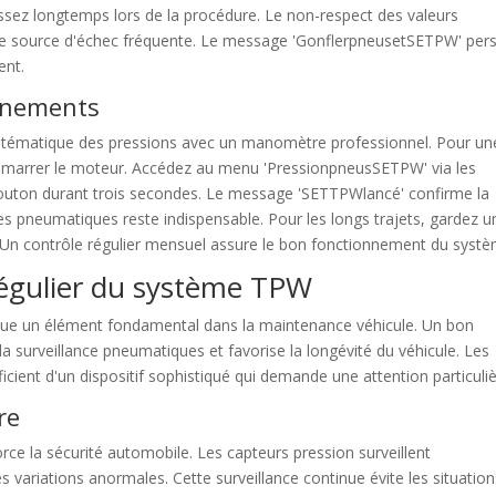
assez longtemps lors de la procédure. Le non-respect des valeurs
e source d'échec fréquente. Le message 'GonflerpneusetSETPW' pers
ent.
onnements
ystématique des pressions avec un manomètre professionnel. Pour un
s démarrer le moteur. Accédez au menu 'PressionpneusSETPW' via les
uton durant trois secondes. Le message 'SETTPWlancé' confirme la
des pneumatiques reste indispensable. Pour les longs trajets, gardez u
n contrôle régulier mensuel assure le bon fonctionnement du systè
régulier du système TPW
tue un élément fondamental dans la maintenance véhicule. Un bon
a surveillance pneumatiques et favorise la longévité du véhicule. Les
icient d'un dispositif sophistiqué qui demande une attention particuliè
re
e la sécurité automobile. Les capteurs pression surveillent
s variations anormales. Cette surveillance continue évite les situatio