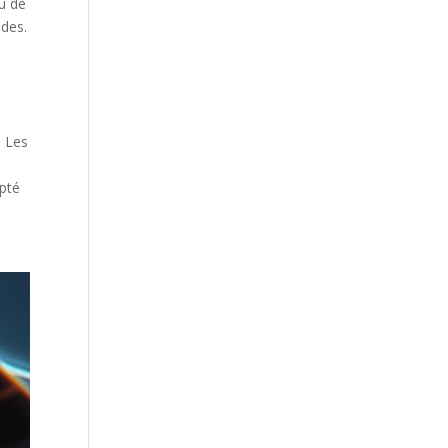
u de
ndes.
. Les
apté