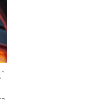
sûre
a
Cette