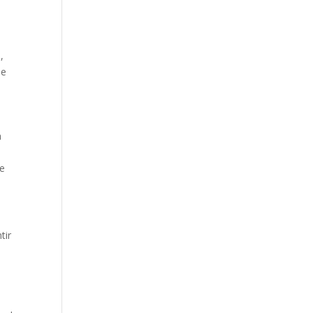
,
de
a
e
te
tir