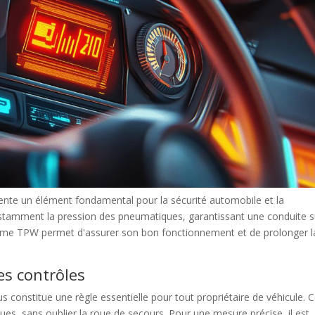
nte un élément fondamental pour la sécurité automobile et la
onstamment la pression des pneumatiques, garantissant une conduite 
tème TPW permet d'assurer son bon fonctionnement et de prolonger l
s contrôles
s constitue une règle essentielle pour tout propriétaire de véhicule. 
ues, sans oublier la roue de secours. Pour une mesure précise, il est