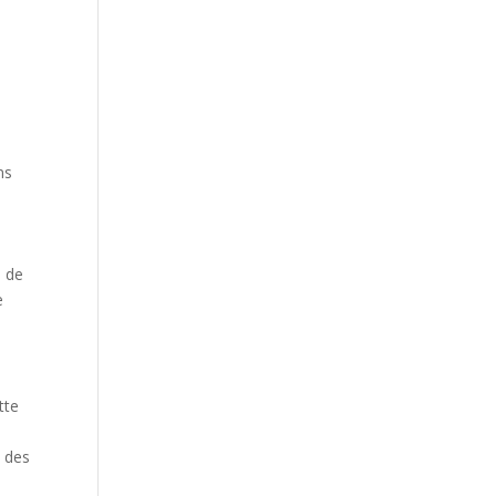
ns
n de
e
tte
é des