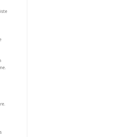
iste
e
n
me.
re.
ns