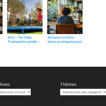
Avis – TecTake
Astuces et bons
Trampoline Jardin :
plans pratiques pour
es
Guide complet pour
faire des économies
un entretien optimal
d’énergie toute
l’année
hives
Thèmes
ives
Thèmes