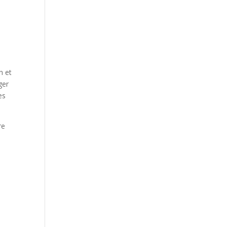
n et
ger
es
re