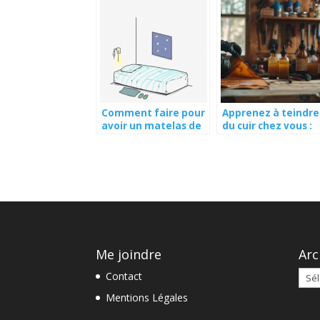
Comment faire pour
Apprenez à teindre
avoir un matelas de
du cuir chez vous :
bonne qualité ?
méthodes et astuc
pratiques
Me joindre
Arc
Arch
Contact
Mentions Légales