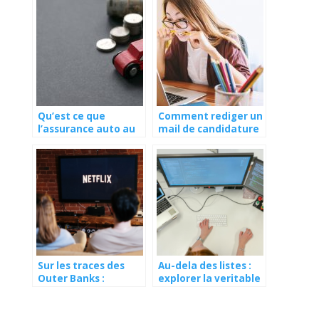
Qu’est ce que
Comment rediger un
l’assurance auto au
mail de candidature
tiers etendu?
?
Sur les traces des
Au-dela des listes :
Outer Banks :
explorer la veritable
decouvrez les lieux
valeur des annuaires
de tournage de la
logiciels
serie Netflix