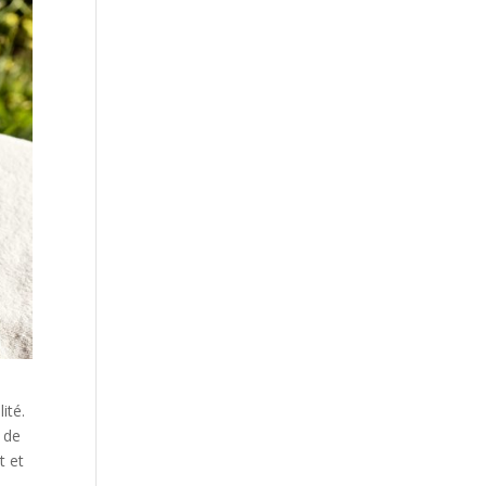
ité.
 de
t et