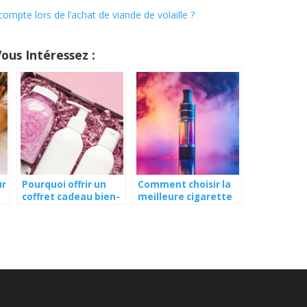
ompte lors de l’achat de viande de volaille ?
Vous Intéressez :
ur
Pourquoi offrir un
Comment choisir la
coffret cadeau bien-
meilleure cigarette
etre a une femme ?
électronique pour
commencer la vape ?