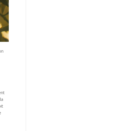
ion
ent
la
it
e